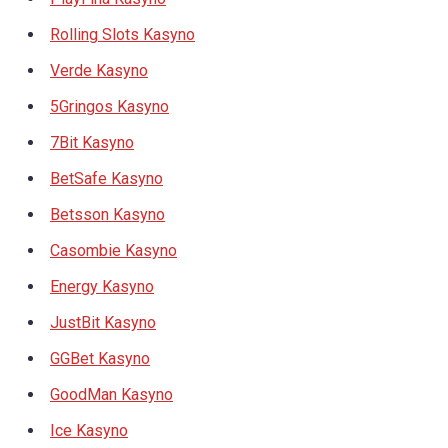
Rolling Slots Kasyno
Verde Kasyno
5Gringos Kasyno
7Bit Kasyno
BetSafe Kasyno
Betsson Kasyno
Casombie Kasyno
Energy Kasyno
JustBit Kasyno
GGBet Kasyno
GoodMan Kasyno
Ice Kasyno