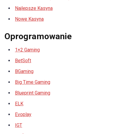
Najlepsze Kasyna
Nowe Kasyna
Oprogramowanie
1×2 Gaming
BetSoft
BGaming
Big Time Gaming
Blueprint Gaming
ELK
Evoplay
IGT