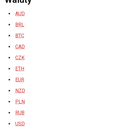
AUD
BRL
BTC
CAD
CZK
ETH
EUR
NZD
PLN
RUB
USD