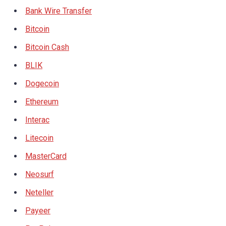
Bank Wire Transfer
Bitcoin
Bitcoin Cash
BLIK
Dogecoin
Ethereum
Interac
Litecoin
MasterCard
Neosurf
Neteller
Payeer