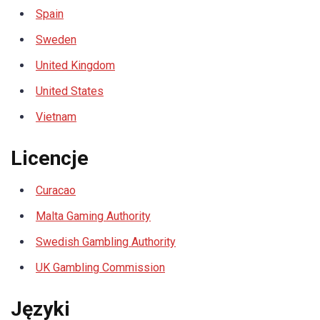
Spain
Sweden
United Kingdom
United States
Vietnam
Licencje
Curacao
Malta Gaming Authority
Swedish Gambling Authority
UK Gambling Commission
Języki