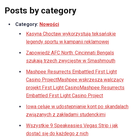
Posts by category
Category:
Nowości
Kasyna Choctaw wykorzystują teksańskie
legendy sportu w kampanii reklamowej
Zapowiedź AFC North: Cincinnati Bengals
szukają trzech zwycięstw w Smashmouth
Mashpee Resurrects Embattled First Light
Casino ProjectMashpee wskrzesza walczący
projekt First Light CasinoMashpee Resurrects
Embattled First Light Casino Project
Iowa celuje w udostępnianie kont po skandalach
związanych z zakładami studenckimi
Wszystkie 9 Speakeasies Vegas Strip i jak
dostać się do każdego z nich