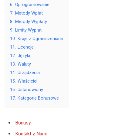
6.
Oprogramowanie
7.
Metody Wpłat
8.
Metody Wypłaty
9.
Limity Wypłat
10.
Kraje z Ograniczeniami
11.
Licencje
12.
Języki
13.
Waluty
14.
Urządzenia
15.
Właściciel
16.
Ustanowiony
17.
Kategorie Bonusowe
Bonusy
Kontakt z Nami