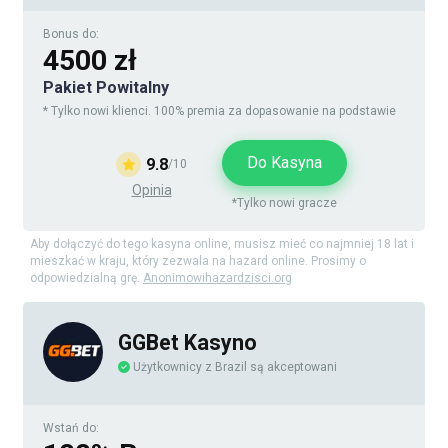
Bonus do:
4500 zł
Pakiet Powitalny
* Tylko nowi klienci. 100% premia za dopasowanie na podstawie
Do Kasyna
9.8
/10
Opinia
*Tylko nowi gracze
Aby dołączyć do tego kasyna online, musisz mieć co najmniej 18 lat i
mieszkać w kraju, który zezwala na hazard online. Prosimy o
odpowiedzialną grę.
Anonimowihazardzisci.org
GGBet Kasyno
Użytkownicy z Brazil są akceptowani
Wstań do: