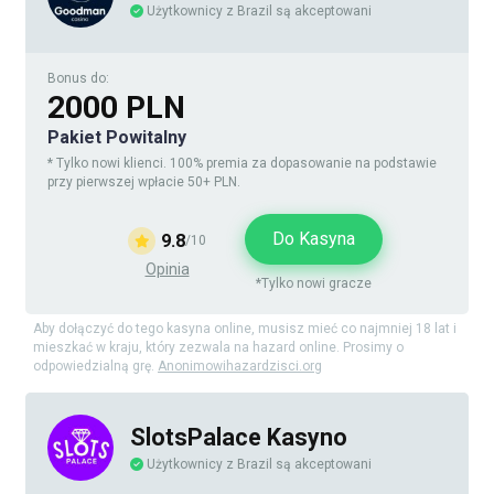
Użytkownicy z Brazil są akceptowani
Bonus do:
2000 PLN
Pakiet Powitalny
* Tylko nowi klienci. 100% premia za dopasowanie na podstawie
przy pierwszej wpłacie 50+ PLN.
Do Kasyna
9.8
/10
Opinia
*Tylko nowi gracze
Aby dołączyć do tego kasyna online, musisz mieć co najmniej 18 lat i
mieszkać w kraju, który zezwala na hazard online. Prosimy o
odpowiedzialną grę.
Anonimowihazardzisci.org
SlotsPalace Kasyno
Użytkownicy z Brazil są akceptowani