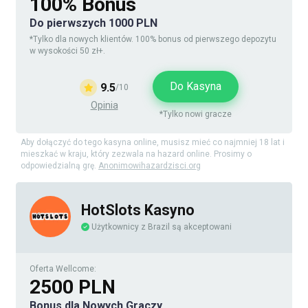
100% Bonus
Do pierwszych 1000 PLN
*Tylko dla nowych klientów. 100% bonus od pierwszego depozytu
w wysokości 50 zł+.
Do Kasyna
9.5
/10
Opinia
*Tylko nowi gracze
Aby dołączyć do tego kasyna online, musisz mieć co najmniej 18 lat i
mieszkać w kraju, który zezwala na hazard online. Prosimy o
odpowiedzialną grę.
Anonimowihazardzisci.org
HotSlots Kasyno
Użytkownicy z Brazil są akceptowani
Oferta Wellcome:
2500 PLN
Bonus dla Nowych Graczy