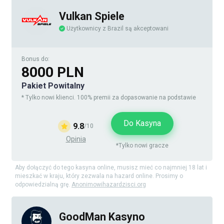
Vulkan Spiele
Użytkownicy z Brazil są akceptowani
Bonus do:
8000 PLN
Pakiet Powitalny
* Tylko nowi klienci. 100% premii za dopasowanie na podstawie
Do Kasyna
9.8
/10
Opinia
*Tylko nowi gracze
Aby dołączyć do tego kasyna online, musisz mieć co najmniej 18 lat i
mieszkać w kraju, który zezwala na hazard online. Prosimy o
odpowiedzialną grę.
Anonimowihazardzisci.org
GoodMan Kasyno