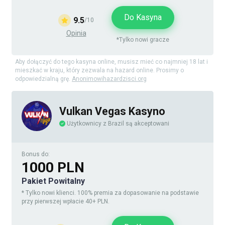
Do Kasyna
9.5
/10
Opinia
*Tylko nowi gracze
Aby dołączyć do tego kasyna online, musisz mieć co najmniej 18 lat i
mieszkać w kraju, który zezwala na hazard online. Prosimy o
odpowiedzialną grę.
Anonimowihazardzisci.org
Vulkan Vegas Kasyno
Użytkownicy z Brazil są akceptowani
Bonus do:
1000 PLN
Pakiet Powitalny
* Tylko nowi klienci. 100% premia za dopasowanie na podstawie
przy pierwszej wpłacie 40+ PLN.