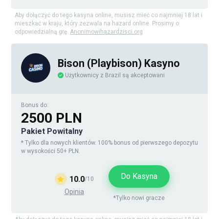
Aby dołączyć do tego kasyna online, musisz mieć co najmniej 18 lat i
mieszkać w kraju, który zezwala na hazard online. Prosimy o
odpowiedzialną grę.
Anonimowihazardzisci.org
Bison (Playbison) Kasyno
Użytkownicy z Brazil są akceptowani
Bonus do:
2500 PLN
Pakiet Powitalny
* Tylko dla nowych klientów. 100% bonus od pierwszego depozytu
w wysokości 50+ PLN.
Do Kasyna
10.0
/10
Opinia
*Tylko nowi gracze