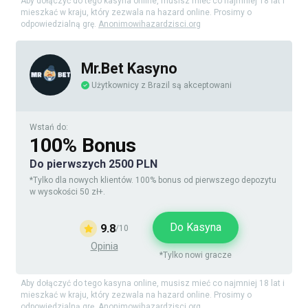
Aby dołączyć do tego kasyna online, musisz mieć co najmniej 18 lat i
mieszkać w kraju, który zezwala na hazard online. Prosimy o
odpowiedzialną grę.
Anonimowihazardzisci.org
Mr.Bet Kasyno
Użytkownicy z Brazil są akceptowani
Wstań do:
100% Bonus
Do pierwszych 2500 PLN
*Tylko dla nowych klientów. 100% bonus od pierwszego depozytu
w wysokości 50 zł+.
Do Kasyna
9.8
/10
Opinia
*Tylko nowi gracze
Aby dołączyć do tego kasyna online, musisz mieć co najmniej 18 lat i
mieszkać w kraju, który zezwala na hazard online. Prosimy o
odpowiedzialną grę.
Anonimowihazardzisci.org