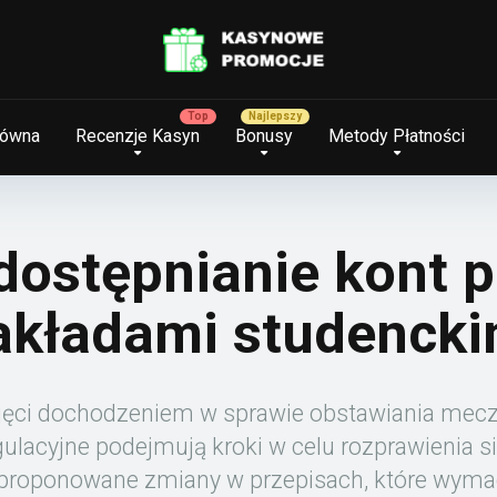
łówna
Recenzje Kasyn
Bonusy
Metody Płatności
udostępnianie kont 
akładami studencki
bjęci dochodzeniem w sprawie obstawiania meczó
ulacyjne podejmują kroki w celu rozprawienia si
roponowane zmiany w przepisach, które wyma