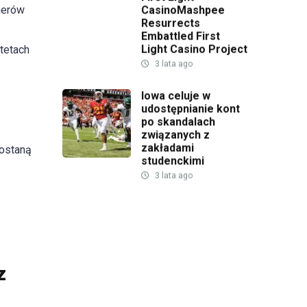
herów
CasinoMashpee
Resurrects
Embattled First
Light Casino Project
tetach
3 lata ago
Iowa celuje w
udostępnianie kont
po skandalach
związanych z
zakładami
zostaną
studenckimi
3 lata ago
z