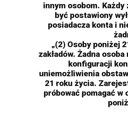
innym osobom. Każdy 
być postawiony wył
posiadacza konta i n
żad
„(2) Osoby poniżej 
zakładów. Żadna osoba 
konfiguracji ko
uniemożliwienia obstaw
21 roku życia. Zareje
próbować pomagać w o
poniż