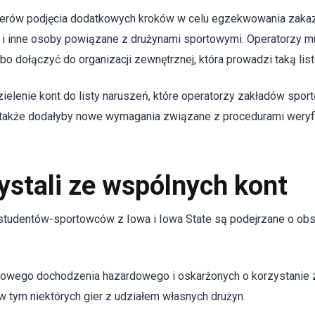
erów podjęcia dodatkowych kroków w celu egzekwowania zaka
i inne osoby powiązane z drużynami sportowymi. Operatorzy m
bo dołączyć do organizacji zewnętrznej, która prowadzi taką list
lenie kont do listy naruszeń, które operatorzy zakładów spor
 także dodałyby nowe wymagania związane z procedurami weryfi
stali ze wspólnych kont
 studentów-sportowców z Iowa i Iowa State są podejrzane o obs
nowego dochodzenia hazardowego i oskarżonych o korzystanie 
 tym niektórych gier z udziałem własnych drużyn.