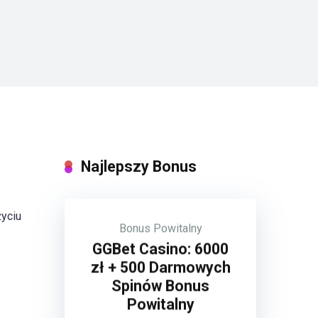
Najlepszy Bonus
życiu
Bonus Powitalny
GGBet Casino: 6000
zł + 500 Darmowych
Spinów Bonus
Powitalny