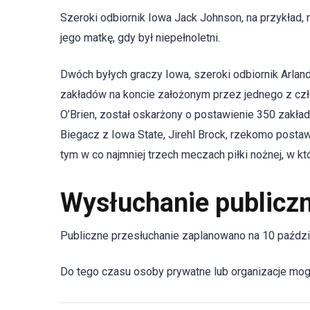
Szeroki odbiornik Iowa Jack Johnson, na przykład
jego matkę, gdy był niepełnoletni.
Dwóch byłych graczy Iowa, szeroki odbiornik Arla
zakładów na koncie założonym przez jednego z czł
O’Brien, został oskarżony o postawienie 350 zakła
Biegacz z Iowa State, Jirehl Brock, rzekomo posta
tym w co najmniej trzech meczach piłki nożnej, w któ
Wysłuchanie publicz
Publiczne przesłuchanie zaplanowano na 10 paźdz
Do tego czasu osoby prywatne lub organizacje mog