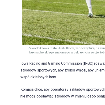
Zawodnik Iowa State, Jirehl Brock, widoczny tutaj na sk
bukmacherskiego znajomego w celu ukrycia swojej tożsam
Iowa Racing and Gaming Commission (IRGC) rozwa
zakładów sportowych, aby zrobili więcej, aby unie
współdzielonych kont.
Komisja chce, aby operatorzy zakładów sportowych l
nie mogą obstawiać zakładów w imieniu osób poniże