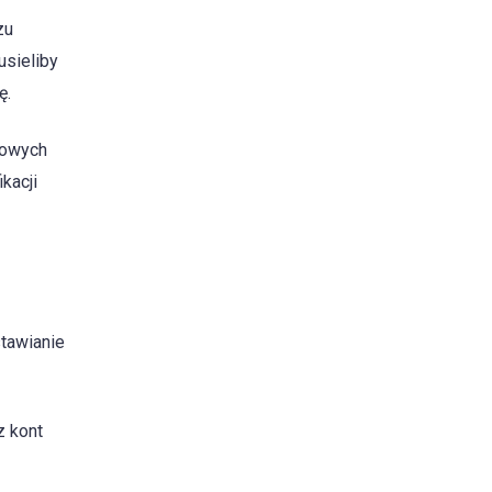
zu
usieliby
ę.
towych
kacji
tawianie
z kont